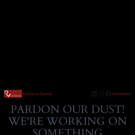
LinkedIn
Instagram
Faceboo
Vinoteca Darina
Anmelden
PARDON OUR DUST!
WE'RE WORKING ON
SOMETHING