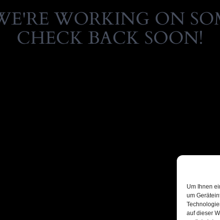
WE'RE WORKING ON S
CHECK BACK SOON!
Um Ihnen ei
um Gerätein
Technologie
auf dieser W