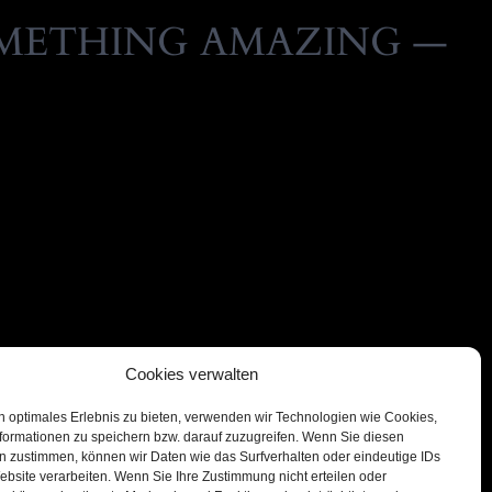
OMETHING AMAZING —
Cookies verwalten
n optimales Erlebnis zu bieten, verwenden wir Technologien wie Cookies,
formationen zu speichern bzw. darauf zuzugreifen. Wenn Sie diesen
n zustimmen, können wir Daten wie das Surfverhalten oder eindeutige IDs
ebsite verarbeiten. Wenn Sie Ihre Zustimmung nicht erteilen oder