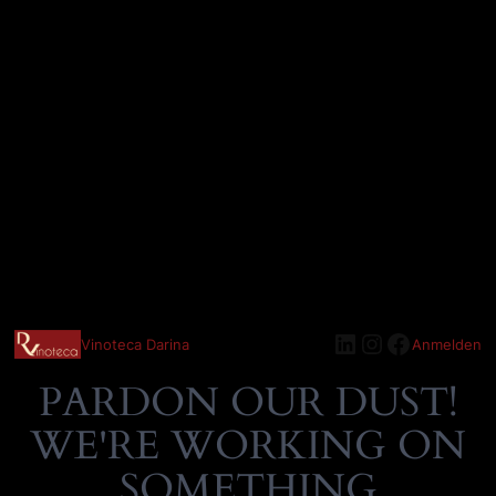
LinkedIn
Instagram
Faceboo
Vinoteca Darina
Anmelden
PARDON OUR DUST!
WE'RE WORKING ON
SOMETHING