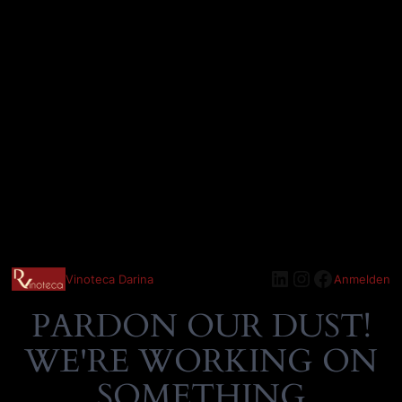
LinkedIn
Instagram
Faceboo
Vinoteca Darina
Anmelden
PARDON OUR DUST!
WE'RE WORKING ON
SOMETHING